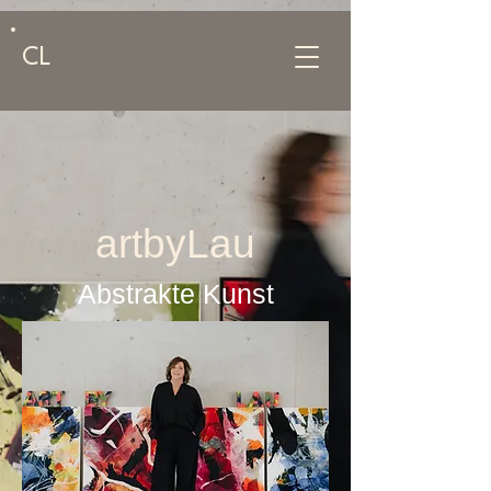
CL
artbyLau
Abstrakte Kunst